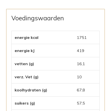
Voedingswaarden
energie kcal
1751
energie kJ
419
vetten (g)
16,1
verz. Vet (g)
10
koolhydraten (g)
67,8
suikers (g)
57,5