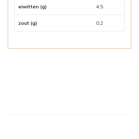
eiwitten (g)
4,5
zout (g)
0,2