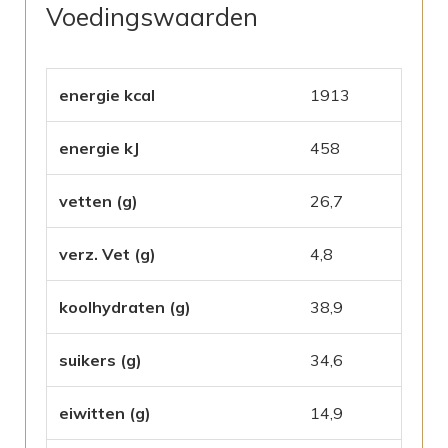
Voedingswaarden
energie kcal
1913
energie kJ
458
vetten (g)
26,7
verz. Vet (g)
4,8
koolhydraten (g)
38,9
suikers (g)
34,6
eiwitten (g)
14,9