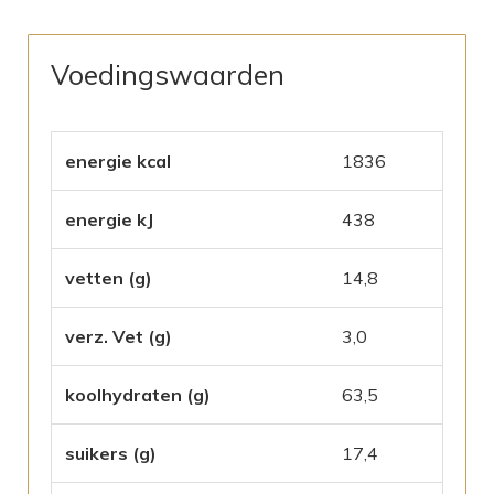
Voedingswaarden
energie kcal
1836
energie kJ
438
vetten (g)
14,8
verz. Vet (g)
3,0
koolhydraten (g)
63,5
suikers (g)
17,4