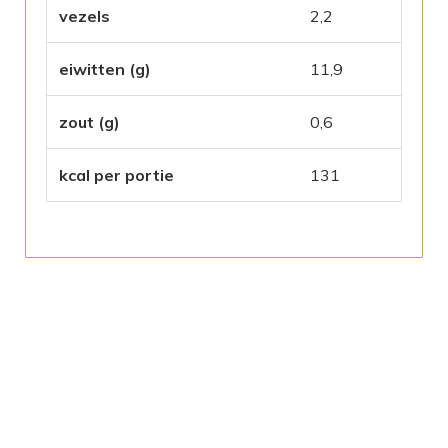
vezels
2,2
eiwitten (g)
11,9
zout (g)
0,6
kcal per portie
131