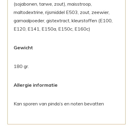
(sojabonen, tarwe, zout), maisstroop,
maltodextrine, rijsmiddel E503, zout, zeewier,
garnaalpoeder, gistextract, kleurstoffen (E100,
E120, E141, E150a, E150c, E160c)
Gewicht
180 gr.
Allergie informatie
Kan sporen van pinda’s en noten bevatten