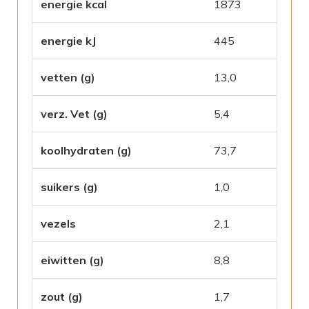
energie kcal
1873
energie kJ
445
vetten (g)
13,0
verz. Vet (g)
5,4
koolhydraten (g)
73,7
suikers (g)
1,0
vezels
2,1
eiwitten (g)
8,8
zout (g)
1,7