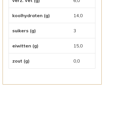
verz. Vet (g)
6,0
koolhydraten (g)
14,0
suikers (g)
3
eiwitten (g)
15,0
zout (g)
0,0