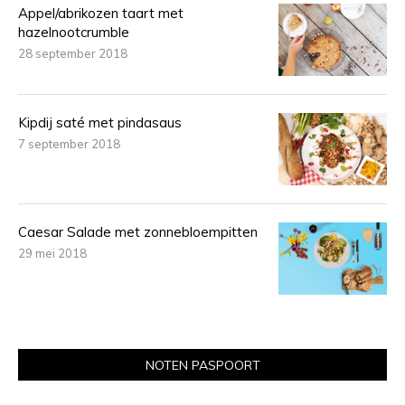
Appel/abrikozen taart met
hazelnootcrumble
28 september 2018
Kipdij saté met pindasaus
7 september 2018
Caesar Salade met zonnebloempitten
29 mei 2018
NOTEN PASPOORT