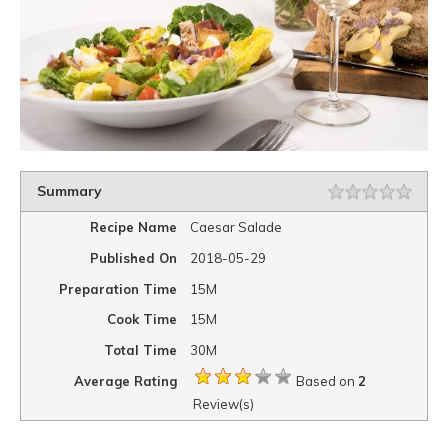
Summary
Rating
1 sta
2 sta
3 sta
4 sta
5 sta
Recipe Name
Caesar Salade
Published On
2018-05-29
Preparation Time
15M
Cook Time
15M
Total Time
30M
Average Rating
Based on
2
Review(s)