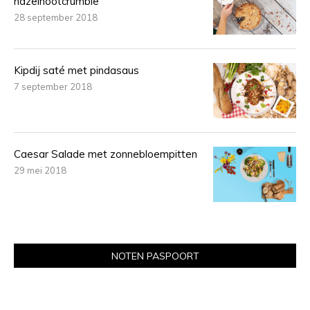
hazelnootcrumble
28 september 2018
Kipdij saté met pindasaus
7 september 2018
Caesar Salade met zonnebloempitten
29 mei 2018
NOTEN PASPOORT