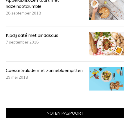
Appel/abrikozen taart met
hazelnootcrumble
28 september 2018
Kipdij saté met pindasaus
7 september 2018
Caesar Salade met zonnebloempitten
29 mei 2018
NOTEN PASPOORT