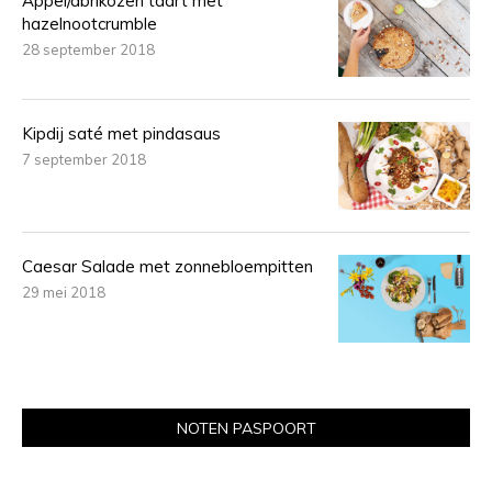
Appel/abrikozen taart met
hazelnootcrumble
28 september 2018
Kipdij saté met pindasaus
7 september 2018
Caesar Salade met zonnebloempitten
29 mei 2018
NOTEN PASPOORT