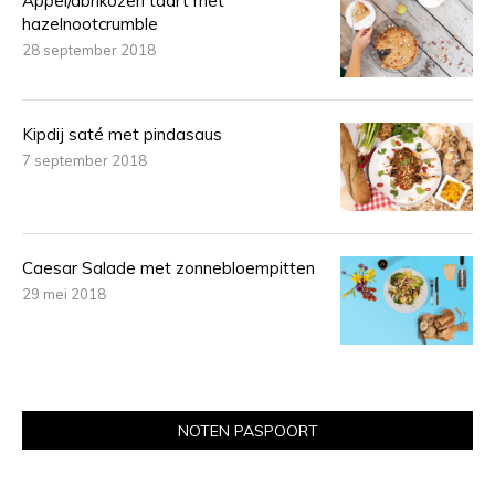
Appel/abrikozen taart met
hazelnootcrumble
28 september 2018
Kipdij saté met pindasaus
7 september 2018
Caesar Salade met zonnebloempitten
29 mei 2018
NOTEN PASPOORT