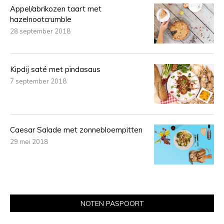
Appel/abrikozen taart met
hazelnootcrumble
28 september 2018
Kipdij saté met pindasaus
7 september 2018
Caesar Salade met zonnebloempitten
29 mei 2018
NOTEN PASPOORT