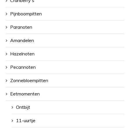
Cranberry's
Pijnboompitten
Paranoten
Amandelen
Hazelnoten
Pecannoten
Zonnebloempitten
Eetmomenten
Ontbijt
11-uurtje