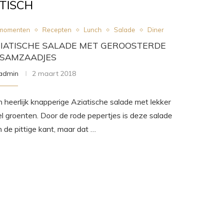
TISCH
tmomenten
Recepten
Lunch
Salade
Diner
IATISCHE SALADE MET GEROOSTERDE
ESAMZAADJES
admin
2 maart 2018
 heerlijk knapperige Aziatische salade met lekker
l groenten. Door de rode pepertjes is deze salade
 de pittige kant, maar dat …