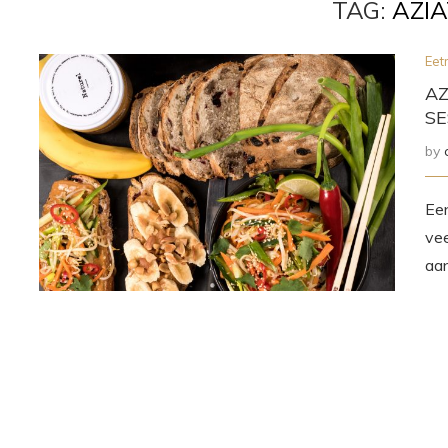
TAG:
AZIA
Ee
AZ
S
by
Een
vee
aan