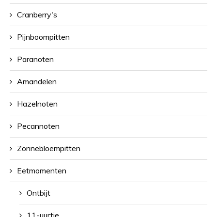
Cranberry's
Pijnboompitten
Paranoten
Amandelen
Hazelnoten
Pecannoten
Zonnebloempitten
Eetmomenten
Ontbijt
11-uurtje