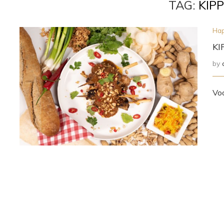
TAG:
KIPP
Hap
KI
by
Voo