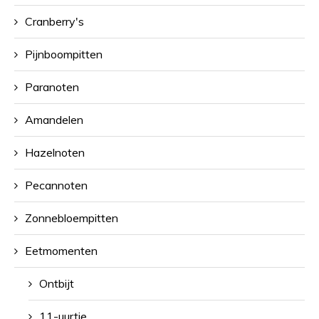
Cranberry's
Pijnboompitten
Paranoten
Amandelen
Hazelnoten
Pecannoten
Zonnebloempitten
Eetmomenten
Ontbijt
11-uurtje