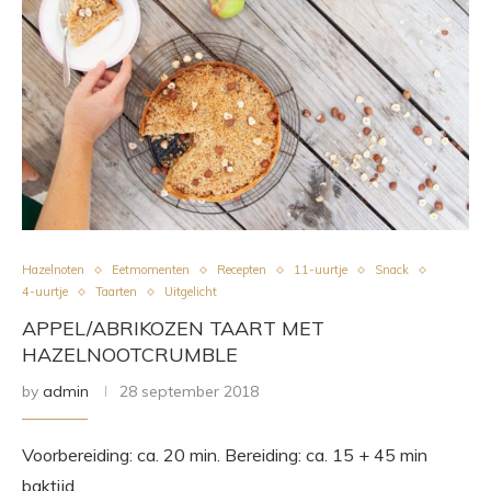
Hazelnoten
Eetmomenten
Recepten
11-uurtje
Snack
4-uurtje
Taarten
Uitgelicht
APPEL/ABRIKOZEN TAART MET
HAZELNOOTCRUMBLE
by
admin
28 september 2018
Voorbereiding: ca. 20 min. Bereiding: ca. 15 + 45 min
baktijd.