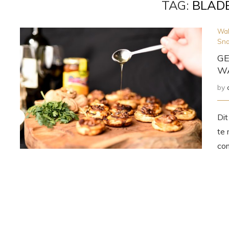
TAG:
BLAD
Wal
Sn
GE
W
by
Dit
te 
com