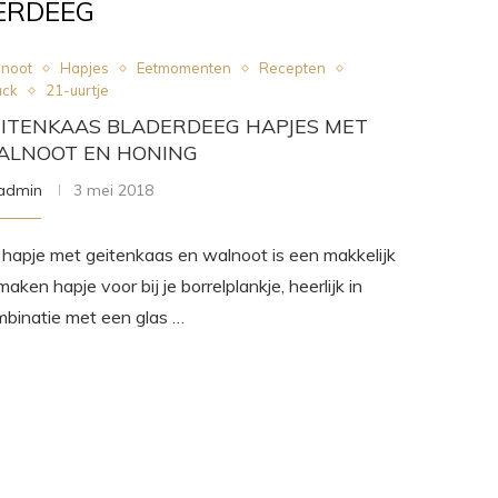
ERDEEG
noot
Hapjes
Eetmomenten
Recepten
ack
21-uurtje
ITENKAAS BLADERDEEG HAPJES MET
ALNOOT EN HONING
admin
3 mei 2018
 hapje met geitenkaas en walnoot is een makkelijk
maken hapje voor bij je borrelplankje, heerlijk in
binatie met een glas …