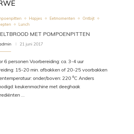
RWE
poenpitten
Hapjes
Eetmomenten
Ontbijt
epten
Lunch
PELTBROOD MET POMPOENPITTEN
admin
21 juni 2017
r 6 personen Voorbereiding: ca. 3-4 uur
reiding: 15-20 min. afbakken of 20-25 voorbakken
entemperatuur: onder/boven: 220 ⁰C Anders
nodigd: keukenmachine met deeghaak
rediënten …