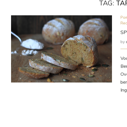
TAG:
TA
Pom
Rec
S
by
Voo
Be
Ov
be
Ing