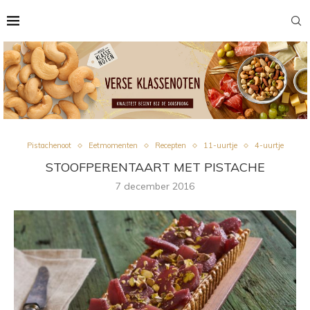
Pistachenoot
Eetmomenten
Recepten
11-uurtje
4-uurtje
STOOFPERENTAART MET PISTACHE
7 december 2016