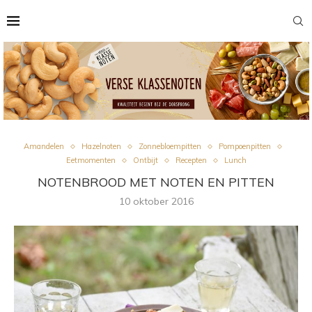
Amandelen
Hazelnoten
Zonnebloempitten
Pompoenpitten
Eetmomenten
Ontbijt
Recepten
Lunch
NOTENBROOD MET NOTEN EN PITTEN
10 oktober 2016