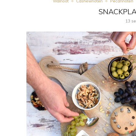
Walnoot
Cashewnoten
Pecannoten
SNACKPLA
13 s