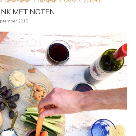
Eetmomenten
Recepten
Snack
21-uurtje
NK MET NOTEN
eptember 2016