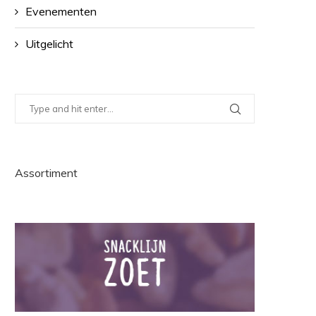
Evenementen
Uitgelicht
Assortiment
CAESAR SALADE MET
GEITENKAAS BLADERDEEG 
ZONNEBLOEMPITTEN
MET WALNOOT EN HON