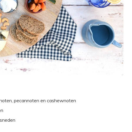
lnoten, pecannoten en cashewnoten
en
gesneden