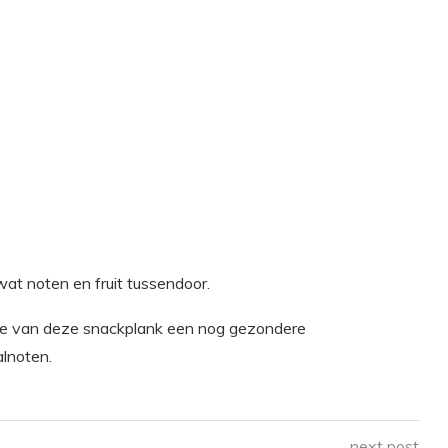
 wat noten en fruit tussendoor.
je van deze snackplank een nog gezondere
alnoten.
next post